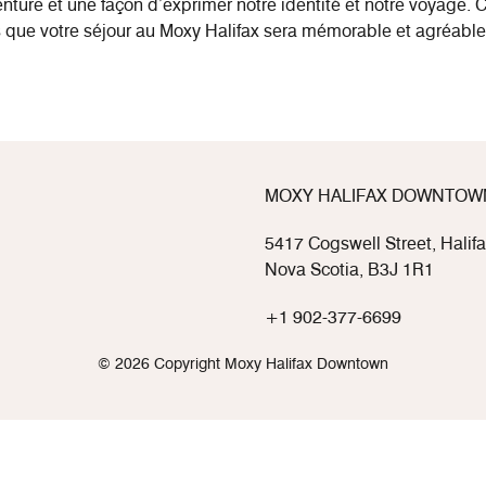
enture et une façon d’exprimer notre identité et notre voyage. C
ons que votre séjour au Moxy Halifax sera mémorable et agréabl
MOXY HALIFAX DOWNTOW
5417 Cogswell Street, Halif
Nova Scotia, B3J 1R1
+1 902-377-6699
© 2026 Copyright Moxy Halifax Downtown